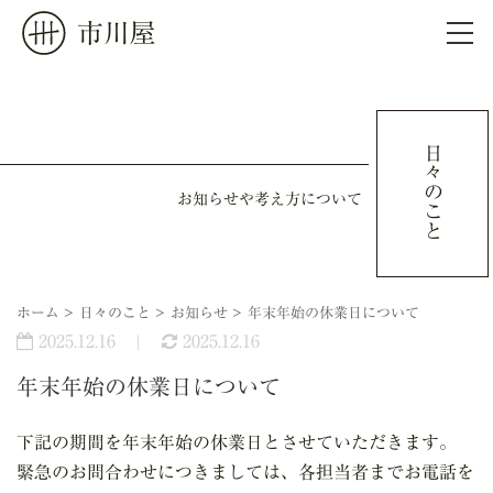
市川屋
ホーム
日々のこと
会社概要
お知らせや考え方について
制作実績
ホーム
>
日々のこと
>
お知らせ
>
年末年始の休業日について
日々のこと
2025.12.16
2025.12.16
年末年始の休業日について
お問い合わせ
下記の期間を年末年始の休業日とさせていただきます。
ご依頼の前に
緊急のお問合わせにつきましては、各担当者までお電話を