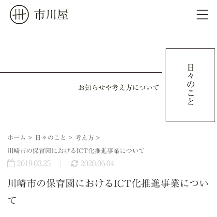
市川屋
ホーム
日々のこと
会社概要
お知らせや考え方について
制作実績
ホーム
>
日々のこと
>
考え方
>
日々のこと
川崎市の保育園におけるICT化推進事業について
2019.03.25
2020.06.04
お問い合わせ
川崎市の保育園におけるICT化推進事業につい
て
ご依頼の前に